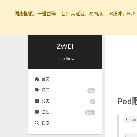
网络枷锁，一键击碎！
告别高延迟、易断线、4K缓冲。Hy2 
ZWEI
Time flies.
首页
标签
62
Pod
分类
9
归档
165
Reso
搜索
Limi