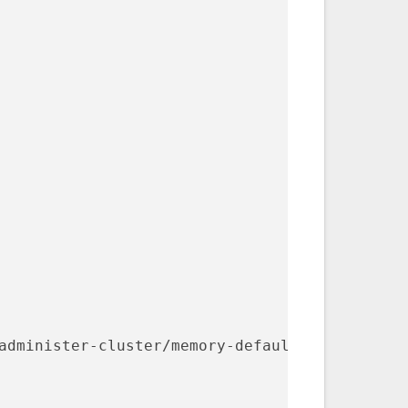
administer-cluster/memory-defaults.yaml --nam