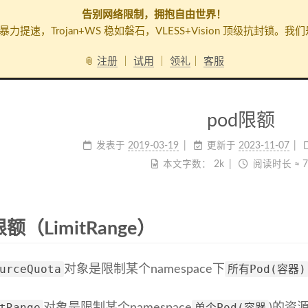
告别网络限制，拥抱自由世界！
暴力提速，Trojan+WS 稳如磐石，VLESS+Vision 顶级抗
📎
注册
｜
试用
｜
领礼
｜
客服
pod限额
发表于
2019-03-19
更新于
2023-11-07
本文字数：
2k
阅读时长 ≈
限额（LimitRange）
urceQuota
所有Pod(容器)
对象是限制某个namespace下
tRange
单个Pod(容器