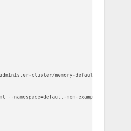
administer-cluster/memory-defaults-pod.yaml -
ml --namespace=default-mem-example