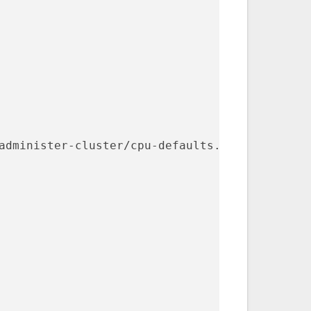
administer-cluster/cpu-defaults.yaml --namesp