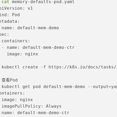
 
cat
 memory-defaults-pod.yaml
piVersion: v1
ind: Pod
etadata:
 name: default-mem-demo
pec:
 containers:
 - name: default-mem-demo-ctr
   image: nginx
 
kubectl create -f https://k8s.io/docs/tasks/
 
查看Pod
 
kubectl get pod default-mem-demo --output=ya
ontainers:
 image: nginx
 imagePullPolicy: Always
 name: default-mem-demo-ctr