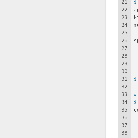
21
$
22
a
23
k
24
m
25
 
26
s
27
 
28
 
29
 
30
31
$
32
33
#
34
$
35
c
36
-
37
 
38
 