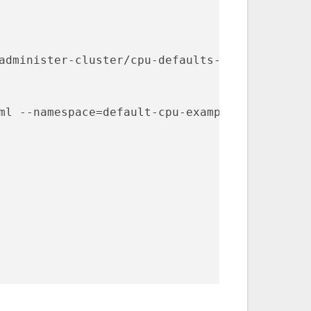
administer-cluster/cpu-defaults-pod.yaml --na
ml --namespace=default-cpu-example