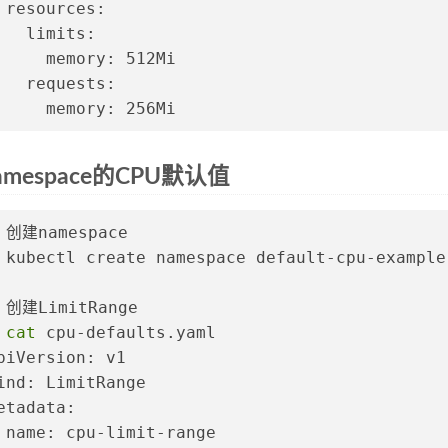
 resources:
   limits:
     memory: 512Mi
   requests:
     memory: 256Mi
 namespace的CPU默认值
 
创建namespace
 
kubectl create namespace default-cpu-example
 
创建LimitRange
 
cat
 cpu-defaults.yaml
piVersion: v1
ind: LimitRange
etadata:
 name: cpu-limit-range