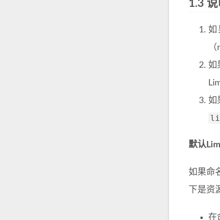
1.3 
如
（r
如
Li
如
li
默认Lim
如果命
下是资
在