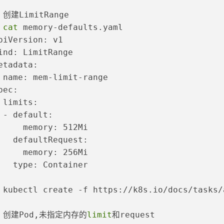
 
创建LimitRange
 
cat
 memory-defaults.yaml
piVersion: v1
ind: LimitRange
etadata:
 name: mem-limit-range
pec:
 limits:
 - default:
     memory: 512Mi
   defaultRequest:
     memory: 256Mi
   type: Container
 
kubectl create -f https://k8s.io/docs/tasks/
 
创建Pod,未指定内存的
limit
和request