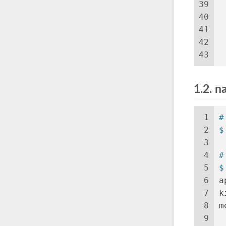
39
 
40
 
41
 
42
 
43
 
1.2.
1
#
2
$
3
4
#
5
$
6
a
7
k
8
m
9
 