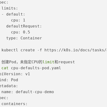
pec:
 limits:
 - default:
     cpu: 1
   defaultRequest:
     cpu: 0.5
   type: Container
 
kubectl create -f https://k8s.io/docs/tasks/
 
创建Pod，未指定CPU的
limit
和request
 
cat
 cpu-defaults-pod.yaml
piVersion: v1
ind: Pod
etadata:
 name: default-cpu-demo
pec:
 containers: