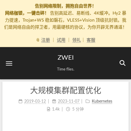
告别网络限制，拥抱自由世界！
网络枷锁，一键击碎！
告别高延迟、易断线、4K缓冲。Hy2 暴
力提速，Trojan+WS 稳如磐石，VLESS+Vision 顶级抗封锁。我
们是网络自由的捍卫者，用最硬核的协议，为你开辟无界通道！
📎
注册
｜
试用
｜
领礼
｜
客服
ZWEI
Time flies.
大规模集群配置优化
2019-03-12
2023-11-07
Kubernetes
1.4k
5 分钟