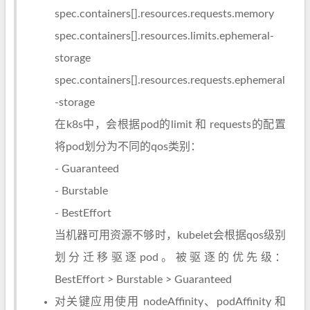
spec.containers[].resources.requests.memory
spec.containers[].resources.limits.ephemeral-
storage
spec.containers[].resources.requests.ephemeral
-storage
在k8s中，会根据pod的limit 和 requests的配置
将pod划分为不同的qos类别：
- Guaranteed
- Burstable
- BestEffort
当机器可用资源不够时，kubelet会根据qos级别
划分迁移驱逐pod。被驱逐的优先级：
BestEffort > Burstable > Guaranteed
对关键应用使用 nodeAffinity、podAffinity 和