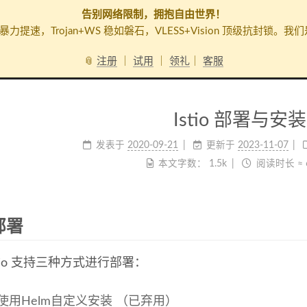
告别网络限制，拥抱自由世界！
暴力提速，Trojan+WS 稳如磐石，VLESS+Vision 顶级抗
📎
注册
｜
试用
｜
领礼
｜
客服
Istio 部署与安装
发表于
2020-09-21
更新于
2023-11-07
本文字数：
1.5k
阅读时长 ≈
o部署
stio 支持三种方式进行部署：
使用Helm自定义安装 （已弃用）