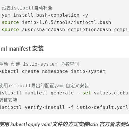
 设置istioctl自动补全
 yum install bash-completion -y
 
source
 istio-1.6.5/tools/istioctl.bash
 
source
 /usr/share/bash-completion/bash_compl
ml manifest 安装
手动 创建 istio-system 命名空间
kubectl create namespace istio-system
 使用istioctl导出的配置yaml自定义安装
istioctl manifest generate --
set
 values.globa
 验证安装
istioctl verify-install -f istio-default.yaml
使用 kubectl apply yaml文件的方式安装Istio