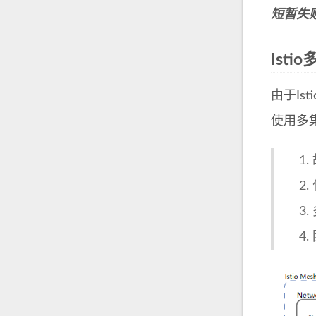
短暂失
Isti
由于I
使用多