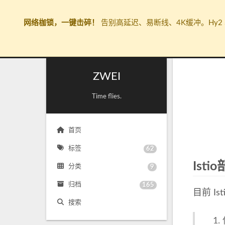
网络枷锁，一键击碎！
告别高延迟、易断线、4K缓冲。Hy2 
ZWEI
Time flies.
首页
标签
62
Isti
分类
9
归档
165
目前 I
搜索