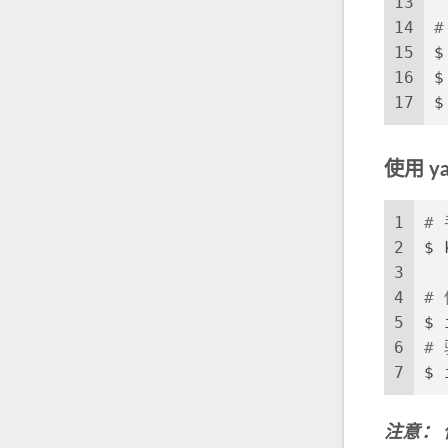
13
14
#
15
$
16
$
17
$
使用 ya
1
# 
2
$ 
3
4
#
5
$ 
6
#
7
$ 
注意： 